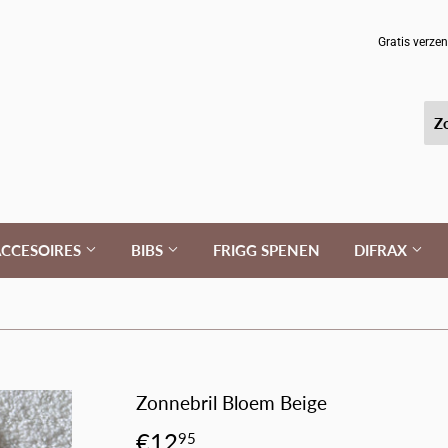
Gratis verze
CCESOIRES
BIBS
FRIGG SPENEN
DIFRAX
Zonnebril Bloem Beige
€12
€12,95
95