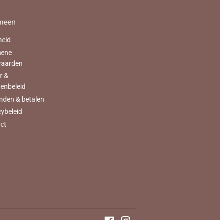
meen
heid
mene
waarden
r &
tenbeleid
nden & betalen
cybeleid
ct