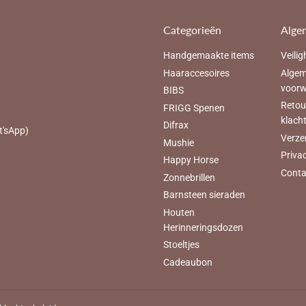
Categorieën
Alge
Handgemaakte items
Veilig
Haaraccesoires
Alge
voor
BIBS
Retou
FRIGG Spenen
klach
Difrax
t'sApp)
Verze
Mushie
Priva
Happy Horse
Conta
Zonnebrillen
Barnsteen sieraden
Houten
Herinneringsdozen
Stoeltjes
Cadeaubon