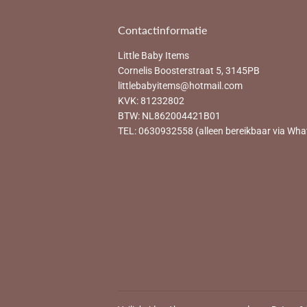
Contactinformatie
Little Baby Items
Cornelis Boosterstraat 5, 3145PB
littlebabyitems@hotmail.com
KVK: 81232802
BTW: NL862004421B01
TEL: 0630932558 (alleen bereikbaar via Wha