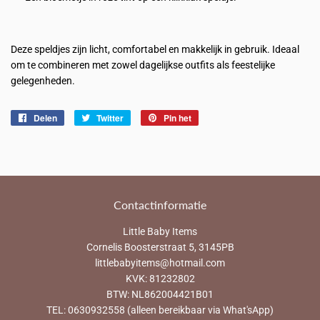
Deze speldjes zijn licht, comfortabel en makkelijk in gebruik. Ideaal
om te combineren met zowel dagelijkse outfits als feestelijke
gelegenheden.
Delen
Delen
Twitter
Twitteren
Pin het
Pinnen
op
op
op
Facebook
Twitter
Pinterest
Contactinformatie
Little Baby Items
Cornelis Boosterstraat 5, 3145PB
littlebabyitems@hotmail.com
KVK: 81232802
BTW: NL862004421B01
TEL: 0630932558 (alleen bereikbaar via What'sApp)