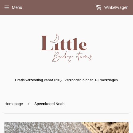
Bijpassend
Bijpassend
Bijpassende
Menu
Winkelwagen
BIBS
FRIGG
bijtring
speentje
speentje
erbij?
erbij?
erbij?
(+
(+
(+
10%
10%
10%
korting)
korting)
korting)
Gratis verzending vanaf €50,- | Verzonden binnen 1-3 werkdagen
›
Homepage
Speenkoord Noah