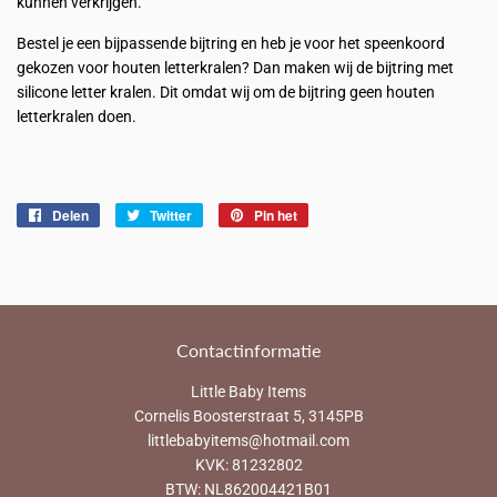
kunnen verkrijgen.
Bestel je een bijpassende bijtring en heb je voor het speenkoord
gekozen voor houten letterkralen? Dan maken wij de bijtring met
silicone letter kralen. Dit omdat wij om de bijtring geen houten
letterkralen doen.
Delen
Delen
Twitter
Twitteren
Pin het
Pinnen
op
op
op
Facebook
Twitter
Pinterest
Contactinformatie
Little Baby Items
Cornelis Boosterstraat 5, 3145PB
littlebabyitems@hotmail.com
KVK: 81232802
BTW: NL862004421B01