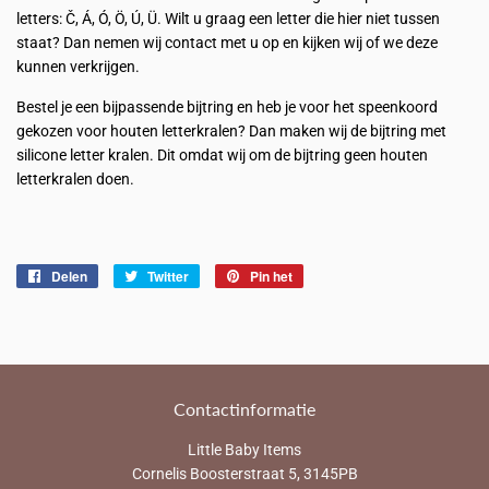
letters:
Č, Á, Ó, Ö, Ú, Ü. Wilt u
graag een letter die hier niet tussen
staat? Dan nemen wij contact met u op en kijken wij of we deze
kunnen verkrijgen.
Bestel je een bijpassende bijtring en heb je voor het speenkoord
gekozen voor houten letterkralen? Dan maken wij de bijtring met
silicone letter kralen. Dit omdat wij om de bijtring geen houten
letterkralen doen.
Delen
Delen
Twitter
Twitteren
Pin het
Pinnen
op
op
op
Facebook
Twitter
Pinterest
Contactinformatie
Little Baby Items
Cornelis Boosterstraat 5, 3145PB