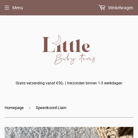
Bijpassend
Bijpassend
Bijpassende
Menu
Winkelwagen
BIBS
FRIGG
bijtring
speentje
speentje
erbij?
erbij?
erbij?
(+
(+
(+
10%
10%
10%
korting)
korting)
korting)
Gratis verzending vanaf €50,- | Verzonden binnen 1-3 werkdagen
›
Homepage
Speenkoord Liam