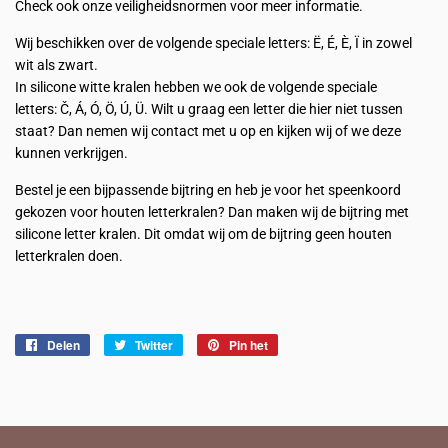
Check ook onze veiligheidsnormen voor meer informatie.
Wij beschikken over de volgende speciale letters: Ë, É, È, Ï in zowel
wit als zwart.
In silicone witte kralen hebben we ook de volgende speciale
letters:
Č, Á, Ó, Ö, Ú, Ü. Wilt u
graag een letter die hier niet tussen
staat? Dan nemen wij contact met u op en kijken wij of we deze
kunnen verkrijgen.
Bestel je een bijpassende bijtring en heb je voor het speenkoord
gekozen voor houten letterkralen? Dan maken wij de bijtring met
silicone letter kralen. Dit omdat wij om de bijtring geen houten
letterkralen doen.
Delen
Delen
Twitter
Twitteren
Pin het
Pinnen
op
op
op
Facebook
Twitter
Pinterest