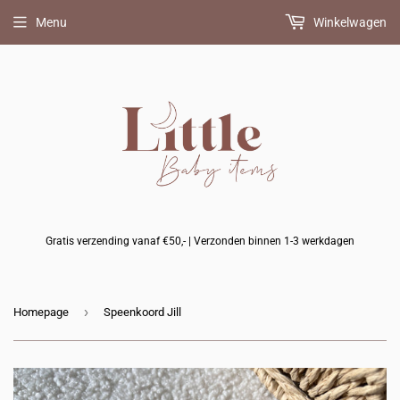
Bijpassend
Bijpassend
Bijpassende
Menu
Winkelwagen
BIBS
FRIGG
bijtring
speentje
speentje
erbij?
erbij?
erbij?
(+
(+
(+
10%
10%
10%
korting)
korting)
korting)
Gratis verzending vanaf €50,- | Verzonden binnen 1-3 werkdagen
›
Homepage
Speenkoord Jill