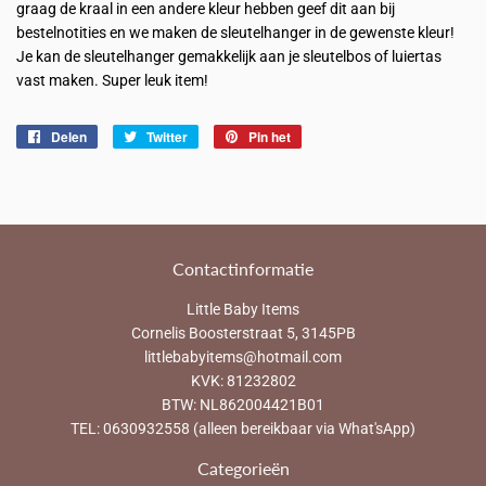
graag de kraal in een andere kleur hebben geef dit aan bij
bestelnotities en we maken de sleutelhanger in de gewenste kleur!
Je kan de sleutelhanger gemakkelijk aan je sleutelbos of luiertas
vast maken. Super leuk item!
Delen
Delen
Twitter
Twitteren
Pin het
Pinnen
op
op
op
Facebook
Twitter
Pinterest
Contactinformatie
Little Baby Items
Cornelis Boosterstraat 5, 3145PB
littlebabyitems@hotmail.com
KVK: 81232802
BTW: NL862004421B01
TEL: 0630932558 (alleen bereikbaar via What'sApp)
Categorieën