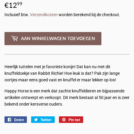
€12
€12,99
99
Inclusief btw.
Verzendkosten
worden berekend bij de checkout.
AAN WINKELWAGEN TOEVOEGEN
Heerlijk tuttelen met je favoriete konijn! Dat kan nu met dit
knuffeldoekje van Rabbit Richie! Hoe leuk is dat? Pak zijn lange
oortjes maar eens goed vast en knuffel er maar lekker op los!
Happy Horse is een merk dat zachte knuffeldieren en bijpassende
artikelen ontwerpt en verkoopt. Dit merk bestaat al 50 jaar en is zeer
bekend onder kersverse ouders.
Delen
Delen
Twitter
Twitteren
Pin het
Pinnen
op
op
op
Facebook
Twitter
Pinterest