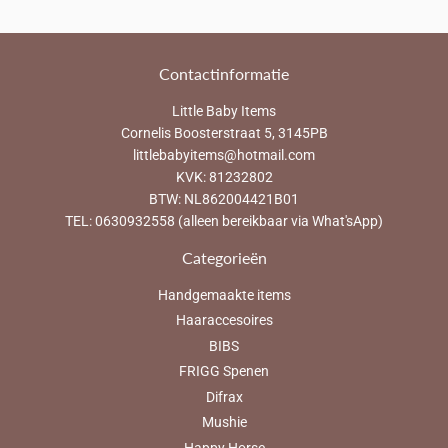
Contactinformatie
Little Baby Items
Cornelis Boosterstraat 5, 3145PB
littlebabyitems@hotmail.com
KVK: 81232802
BTW: NL862004421B01
TEL: 0630932558 (alleen bereikbaar via What'sApp)
Categorieën
Handgemaakte items
Haaraccesoires
BIBS
FRIGG Spenen
Difrax
Mushie
Happy Horse