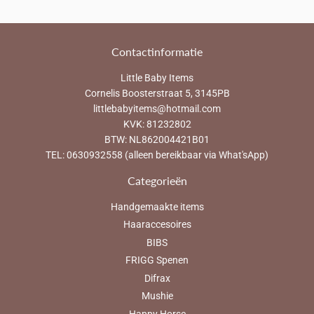
Contactinformatie
Little Baby Items
Cornelis Boosterstraat 5, 3145PB
littlebabyitems@hotmail.com
KVK: 81232802
BTW: NL862004421B01
TEL: 0630932558 (alleen bereikbaar via What'sApp)
Categorieën
Handgemaakte items
Haaraccesoires
BIBS
FRIGG Spenen
Difrax
Mushie
Happy Horse