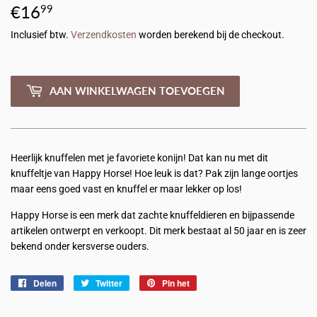
€16
€16,99
99
Inclusief btw.
Verzendkosten
worden berekend bij de checkout.
AAN WINKELWAGEN TOEVOEGEN
Heerlijk knuffelen met je favoriete konijn! Dat kan nu met dit
knuffeltje van Happy Horse! Hoe leuk is dat? Pak zijn lange oortjes
maar eens goed vast en knuffel er maar lekker op los!
Happy Horse is een merk dat zachte knuffeldieren en bijpassende
artikelen ontwerpt en verkoopt. Dit merk bestaat al 50 jaar en is zeer
bekend onder kersverse ouders.
Delen
Delen
Twitter
Twitteren
Pin het
Pinnen
op
op
op
Facebook
Twitter
Pinterest