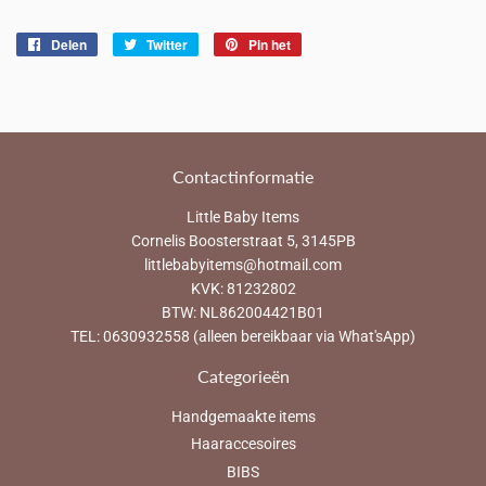
Delen
Delen
Twitter
Twitteren
Pin het
Pinnen
op
op
op
Facebook
Twitter
Pinterest
Contactinformatie
Little Baby Items
Cornelis Boosterstraat 5, 3145PB
littlebabyitems@hotmail.com
KVK: 81232802
BTW: NL862004421B01
TEL: 0630932558 (alleen bereikbaar via What'sApp)
Categorieën
Handgemaakte items
Haaraccesoires
BIBS