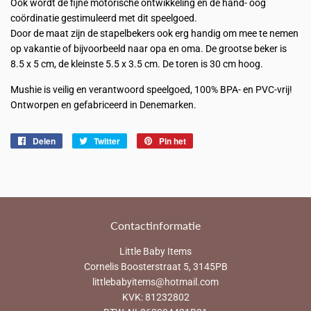
Ook wordt de fijne motorische ontwikkeling en de hand- oog
coördinatie gestimuleerd met dit speelgoed.
Door de maat zijn de stapelbekers ook erg handig om mee te nemen
op vakantie of bijvoorbeeld naar opa en oma. De grootse beker is
8.5 x 5 cm, de kleinste 5.5 x 3.5 cm. De toren is 30 cm hoog.
Mushie is veilig en verantwoord speelgoed, 100% BPA- en PVC-vrij!
Ontworpen en gefabriceerd in Denemarken.
Delen
Delen
Twitter
Twitteren
Pin het
Pinnen
op
op
op
Facebook
Twitter
Pinterest
Contactinformatie
Little Baby Items
Cornelis Boosterstraat 5, 3145PB
littlebabyitems@hotmail.com
KVK: 81232802