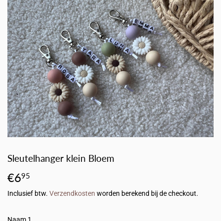
Sleutelhanger klein Bloem
€6
€6,95
95
Inclusief btw.
Verzendkosten
worden berekend bij de checkout.
Naam 1