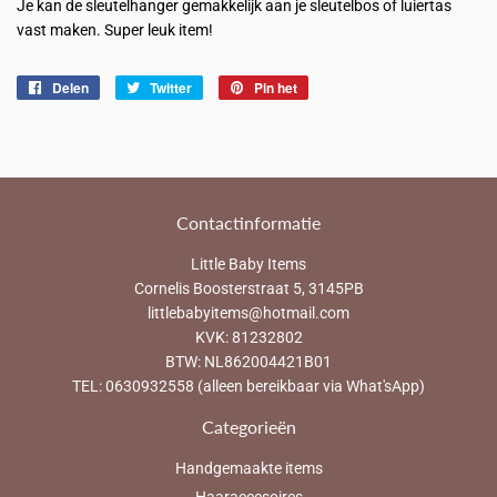
Je kan de sleutelhanger gemakkelijk aan je sleutelbos of luiertas
vast maken. Super leuk item!
Delen
Delen
Twitter
Twitteren
Pin het
Pinnen
op
op
op
Facebook
Twitter
Pinterest
Contactinformatie
Little Baby Items
Cornelis Boosterstraat 5, 3145PB
littlebabyitems@hotmail.com
KVK: 81232802
BTW: NL862004421B01
TEL: 0630932558 (alleen bereikbaar via What'sApp)
Categorieën
Handgemaakte items
Haaraccesoires