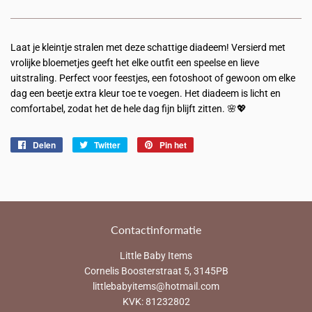
Laat je kleintje stralen met deze schattige diadeem! Versierd met
vrolijke bloemetjes geeft het elke outfit een speelse en lieve
uitstraling. Perfect voor feestjes, een fotoshoot of gewoon om elke
dag een beetje extra kleur toe te voegen. Het diadeem is licht en
comfortabel, zodat het de hele dag fijn blijft zitten. 🌸💖
Delen
Delen
Twitter
Twitteren
Pin het
Pinnen
op
op
op
Facebook
Twitter
Pinterest
Contactinformatie
Little Baby Items
Cornelis Boosterstraat 5, 3145PB
littlebabyitems@hotmail.com
KVK: 81232802