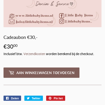
Cadeaubon €30,-
€30
€30,00
00
Inclusief btw.
Verzendkosten
worden berekend bij de checkout.
AAN WINKELWAGEN TOEVOEGEN
Delen
Delen
Twitter
Twitteren
Pin het
Pinnen
op
op
op