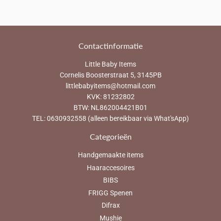
Facebook
Twitter
Pinterest
Contactinformatie
Little Baby Items
Cornelis Boosterstraat 5, 3145PB
littlebabyitems@hotmail.com
KVK: 81232802
BTW: NL862004421B01
TEL: 0630932558 (alleen bereikbaar via What'sApp)
Categorieën
Handgemaakte items
Haaraccesoires
BIBS
FRIGG Spenen
Difrax
Mushie