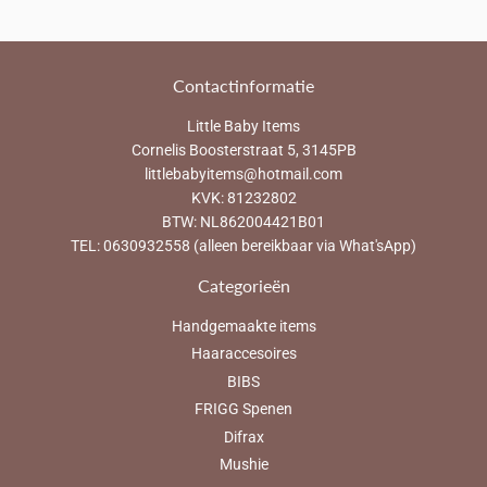
Facebook
Twitter
Pinterest
Contactinformatie
Little Baby Items
Cornelis Boosterstraat 5, 3145PB
littlebabyitems@hotmail.com
KVK: 81232802
BTW: NL862004421B01
TEL: 0630932558 (alleen bereikbaar via What'sApp)
Categorieën
Handgemaakte items
Haaraccesoires
BIBS
FRIGG Spenen
Difrax
Mushie