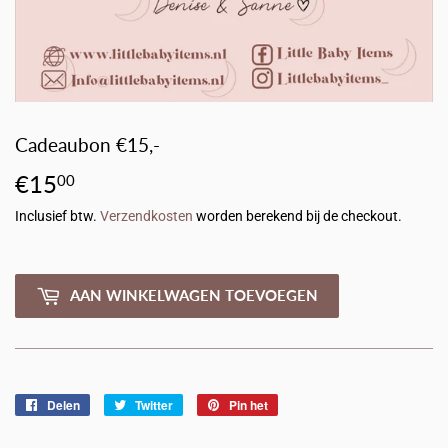
Cadeaubon €15,-
€15
€15,00
00
Inclusief btw.
Verzendkosten
worden berekend bij de checkout.
AAN WINKELWAGEN TOEVOEGEN
Delen
Delen
Twitter
Twitteren
Pin het
Pinnen
op
op
op