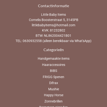
Contactinformatie
Little Baby Items
Cornelis Boosterstraat 5, 3145PB
littlebabyitems@hotmail.com
KVK: 81232802
BTW: NL862004421B01
TEL: 0630932558 (alleen bereikbaar via What'sApp)
Categorieën
Handgemaakte items
Haaraccesoires
BIBS
FRIGG Spenen
Difrax
Mushie
Happy Horse
Zonnebrillen