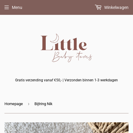
Bijpassend
Menu
Winkelwagen
speenkoord
erbij?
(+
10%
korting)
Gratis verzending vanaf €50,- | Verzonden binnen 1-3 werkdagen
›
Homepage
Bijtring Nik