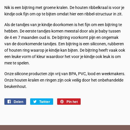
Nik is een bijtring met groene kralen. De houten ribbelkraal is voor je
kindje ook fijn om op te bijten omdat hier een ribbel-structuur in zit.
Als de tandjes van je kindje doorkomen is het fijn om een bijtring te
hebben. De eerste tandjes komen meestal door als je baby tussen
de 4 en 7 maanden oud is. De bijtring voorkomt pijn en ongemak
van de doorkomende tandjes. Een bijtring is een siliconen, rubberen
of houten ring waarop je kindje kan bijten. De bijtring heeft vaak ook
een leuke vorm of kleur waardoor het voor je kindje ook leuk is om
mee te spelen.
Onze silicone producten zijn vrij van BPA, PVC, lood en weekmakers.
Onze houten kralen en ringen zijn ook veilig door het onbehandelde
beukenhout.
Delen
Delen
Twitter
Twitteren
Pin het
Pinnen
op
op
op
Facebook
Twitter
Pinterest