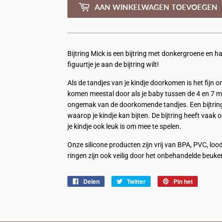
AAN WINKELWAGEN TOEVOEGEN
Bijtring Mick is een bijtring met donkergroene en ha
figuurtje je aan de bijtring wilt!
Als de tandjes van je kindje doorkomen is het fijn o
komen meestal door als je baby tussen de 4 en 7 ma
ongemak van de doorkomende tandjes. Een bijtring 
waarop je kindje kan bijten. De bijtring heeft vaak
je kindje ook leuk is om mee te spelen.
Onze silicone producten zijn vrij van BPA, PVC, l
ringen zijn ook veilig door het onbehandelde beuk
Delen
Delen
Twitter
Twitteren
Pin het
Pinnen
op
op
op
Facebook
Twitter
Pinterest