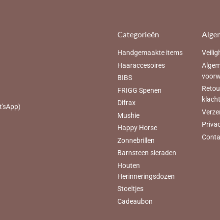
Categorieën
Alge
Handgemaakte items
Veilig
Haaraccesoires
Alge
voor
BIBS
Retou
FRIGG Spenen
klach
Difrax
t'sApp)
Verze
Mushie
Priva
Happy Horse
Conta
Zonnebrillen
Barnsteen sieraden
Houten
Herinneringsdozen
Stoeltjes
Cadeaubon