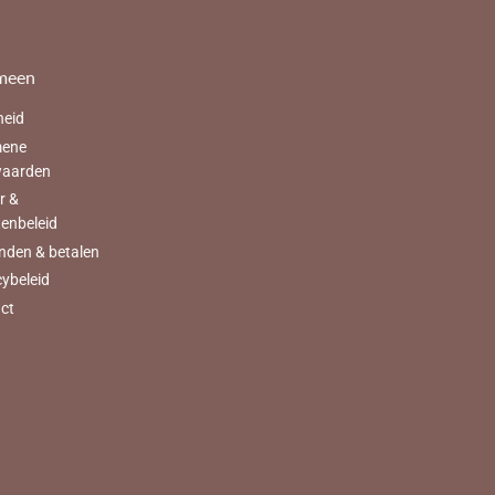
meen
heid
mene
waarden
r &
tenbeleid
nden & betalen
cybeleid
ct