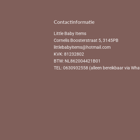
Contactinformatie
Little Baby Items
Cornelis Boosterstraat 5, 3145PB
littlebabyitems@hotmail.com
KVK: 81232802
BTW: NL862004421B01
TEL: 0630932558 (alleen bereikbaar via Wha