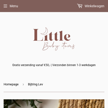
Bijpassend
Menu
Winkelwagen
speenkoord
erbij?
(+
10%
korting)
Gratis verzending vanaf €50,- | Verzonden binnen 1-3 werkdagen
›
Homepage
Bijtring Lev