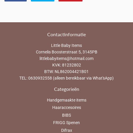
op
op
op
Facebook
Twitter
Pinterest
Contactinformatie
Little Baby Items
Cornelis Boosterstraat 5, 3145PB
littlebabyitems@hotmail.com
KVK: 81232802
BTW: NL862004421B01
TEL: 0630932558 (alleen bereikbaar via What'sApp)
Categorieën
Handgemaakte items
Haaraccesoires
BIBS
FRIGG Spenen
Difrax