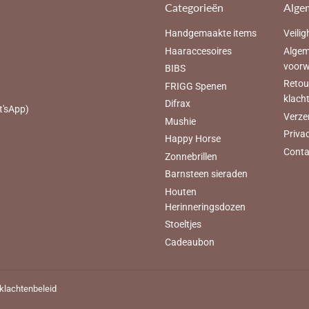
Categorieën
Alge
Handgemaakte items
Veilig
Haaraccesoires
Alge
voor
BIBS
Retou
FRIGG Spenen
klach
Difrax
t'sApp)
Verze
Mushie
Priva
Happy Horse
Conta
Zonnebrillen
Barnsteen sieraden
Houten
Herinneringsdozen
Stoeltjes
Cadeaubon
 klachtenbeleid