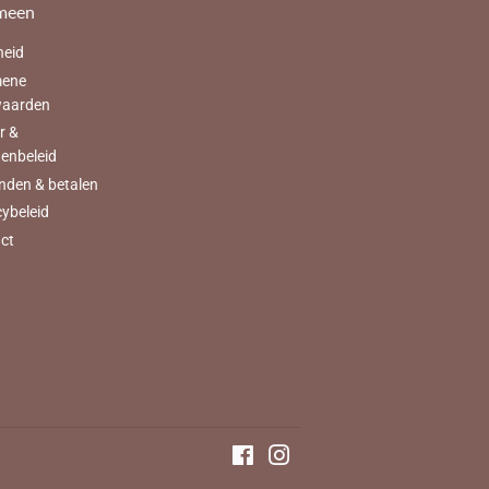
meen
heid
mene
waarden
r &
tenbeleid
nden & betalen
cybeleid
ct
Facebook
Instagram