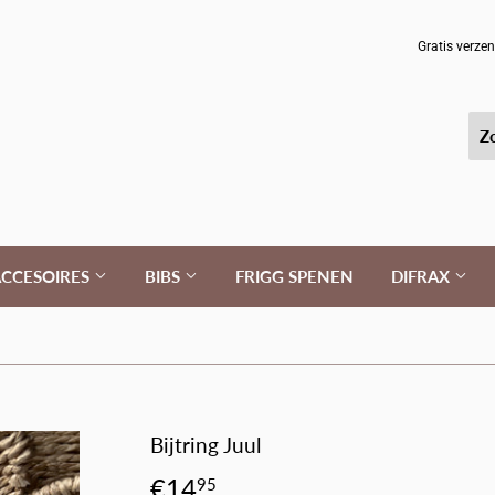
Bijpassend
speenkoord
Gratis verze
erbij?
(+
10%
korting)
CCESOIRES
BIBS
FRIGG SPENEN
DIFRAX
Bijtring Juul
€14
€14,95
95