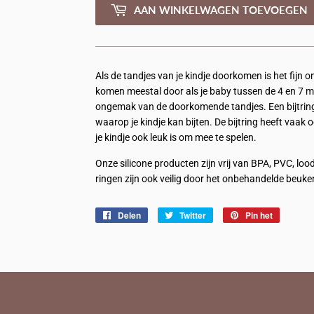
AAN WINKELWAGEN TOEVOEGEN
Als de tandjes van je kindje doorkomen is het fijn o
komen meestal door als je baby tussen de 4 en 7 ma
ongemak van de doorkomende tandjes. Een bijtring 
waarop je kindje kan bijten. De bijtring heeft vaak
je kindje ook leuk is om mee te spelen.
Onze silicone producten zijn vrij van BPA, PVC, l
ringen zijn ook veilig door het onbehandelde beuk
Delen
Delen
Twitter
Twitteren
Pin het
Pinnen
op
op
op
Facebook
Twitter
Pinterest