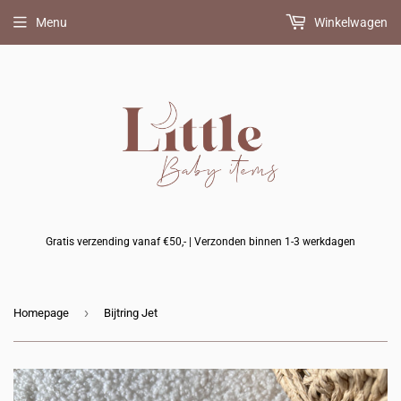
Bijpassend
Menu
Winkelwagen
speenkoord
erbij?
(+
10%
korting)
Gratis verzending vanaf €50,- | Verzonden binnen 1-3 werkdagen
›
Homepage
Bijtring Jet