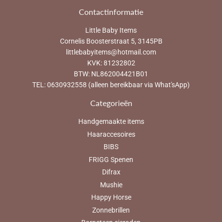
Contactinformatie
Little Baby Items
Cornelis Boosterstraat 5, 3145PB
littlebabyitems@hotmail.com
KVK: 81232802
BTW: NL862004421B01
TEL: 0630932558 (alleen bereikbaar via What'sApp)
Categorieën
Handgemaakte items
Haaraccesoires
BIBS
FRIGG Spenen
Difrax
Mushie
Happy Horse
Zonnebrillen