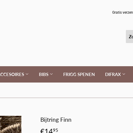
Bijpassend
speenkoord
Gratis verze
erbij?
(+
10%
korting)
CCESOIRES
BIBS
FRIGG SPENEN
DIFRAX
Bijtring Finn
€14
€14,95
95