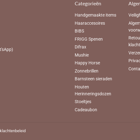
Categorieën
Alge
Handgemaakte items
Veilig
Haaraccesoires
Alge
voor
BIBS
Retou
FRIGG Spenen
klach
Difrax
t'sApp)
Verze
Mushie
Priva
Happy Horse
Conta
Zonnebrillen
Barnsteen sieraden
Houten
Herinneringsdozen
Stoeltjes
Cadeaubon
 klachtenbeleid