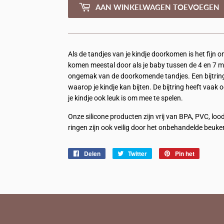
AAN WINKELWAGEN TOEVOEGEN
Als de tandjes van je kindje doorkomen is het fijn o
komen meestal door als je baby tussen de 4 en 7 ma
ongemak van de doorkomende tandjes. Een bijtring 
waarop je kindje kan bijten. De bijtring heeft vaak
je kindje ook leuk is om mee te spelen.
Onze silicone producten zijn vrij van BPA, PVC, l
ringen zijn ook veilig door het onbehandelde beuk
Delen
Delen
Twitter
Twitteren
Pin het
Pinnen
op
op
op
Facebook
Twitter
Pinterest