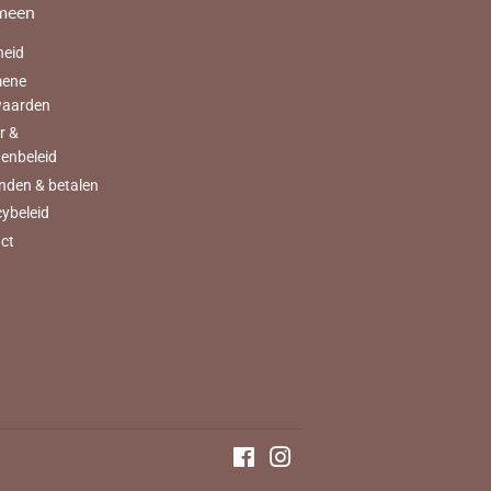
meen
heid
mene
waarden
r &
tenbeleid
nden & betalen
cybeleid
ct
Facebook
Instagram