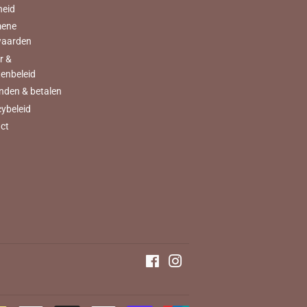
heid
mene
waarden
r &
tenbeleid
nden & betalen
cybeleid
ct
Facebook
Instagram