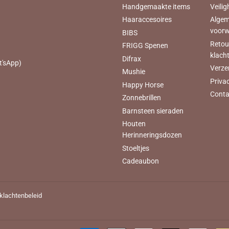
Handgemaakte items
Veilig
Haaraccesoires
Alge
voor
BIBS
Retou
FRIGG Spenen
klach
Difrax
t'sApp)
Verze
Mushie
Priva
Happy Horse
Conta
Zonnebrillen
Barnsteen sieraden
Houten
Herinneringsdozen
Stoeltjes
Cadeaubon
 klachtenbeleid