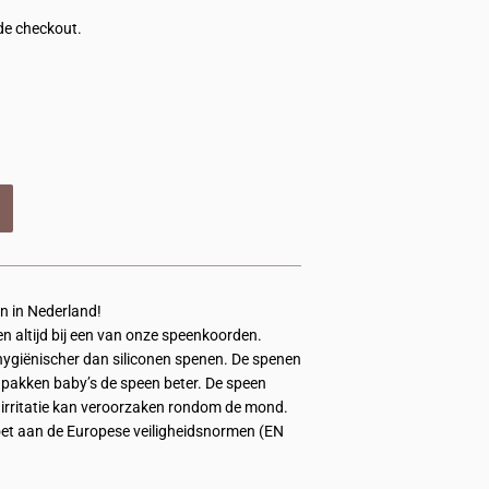
de checkout.
n in Nederland!
en altijd bij een van onze speenkoorden.
hygiënischer dan siliconen spenen. De spenen
r pakken baby’s de speen beter. De speen
 irritatie kan veroorzaken rondom de mond.
doet aan de Europese veiligheidsnormen (EN