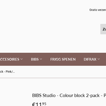
Gratis verze
CCESOIRES
BIBS
FRIGG SPENEN
DIFRAX
BIBS Studio - Colour block 2-pack - Pink/Coral
BIBS Studio - Colour block 2-pack - 
€11
€11,95
95