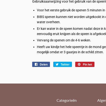
Gebruiksaanwijzing voor het gebruik van de speent
Voor het eerste gebruik de spenen 5 minuten in
BIBS spenen kunnen niet worden uitgekookt in e
water overheen.
Er kan water in de speen komen nadat deze in k
eenvoudig eruit knijpen als de speen is afgekoel
Vervang de spenen om de 4-6 weken.
Heeft uw kindje het hele speentje in de mond gesto
mogelijk omdat er 3 gaatjes in de schild zitten.
Delen
Delen
Twitter
Twitteren
Pin het
Pinnen
op
op
op
Facebook
Twitter
Pinterest
Categorieën
Alge