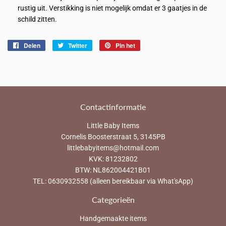
rustig uit. Verstikking is niet mogelijk omdat er 3 gaatjes in de
schild zitten.
Delen
Delen
Twitter
Twitteren
Pin het
Pinnen
op
op
op
Facebook
Twitter
Pinterest
Contactinformatie
Little Baby Items
Cornelis Boosterstraat 5, 3145PB
littlebabyitems@hotmail.com
KVK: 81232802
BTW: NL862004421B01
TEL: 0630932558 (alleen bereikbaar via What'sApp)
Categorieën
Handgemaakte items