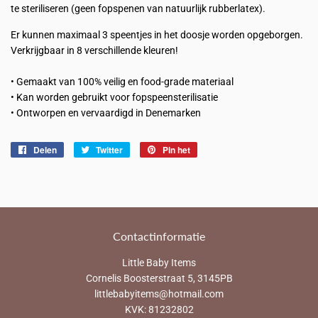
te steriliseren (geen fopspenen van natuurlijk rubberlatex).
Er kunnen maximaal 3 speentjes in het doosje worden opgeborgen.
Verkrijgbaar in 8 verschillende kleuren!
• Gemaakt van 100% veilig en food-grade materiaal
• Kan worden gebruikt voor fopspeensterilisatie
• Ontworpen en vervaardigd in Denemarken
Delen
Delen
Twitter
Twitteren
Pin het
Pinnen
op
op
op
Facebook
Twitter
Pinterest
Contactinformatie
Little Baby Items
Cornelis Boosterstraat 5, 3145PB
littlebabyitems@hotmail.com
KVK: 81232802