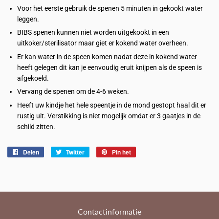
Voor het eerste gebruik de spenen 5 minuten in gekookt water
leggen.
BIBS spenen kunnen niet worden uitgekookt in een
uitkoker/sterilisator maar giet er kokend water overheen.
Er kan water in de speen komen nadat deze in kokend water
heeft gelegen dit kan je eenvoudig eruit knijpen als de speen is
afgekoeld.
Vervang de spenen om de 4-6 weken.
Heeft uw kindje het hele speentje in de mond gestopt haal dit er
rustig uit. Verstikking is niet mogelijk omdat er 3 gaatjes in de
schild zitten.
Delen
Delen
Twitter
Twitteren
Pin het
Pinnen
op
op
op
Facebook
Twitter
Pinterest
Contactinformatie