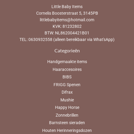
Little Baby Items
Cornelis Boosterstraat 5, 3145PB
littlebabyitems@hotmail.com
KVK: 81232802
BTW: NL862004421B01
TEL: 0630932558 (alleen bereikbaar via What'sApp)
Categorieën
Handgemaakte items
Haaraccesoires
BIBS
FRIGG Spenen
Difrax
Mushie
Happy Horse
Zonnebrillen
Barnsteen sieraden
Houten Herinneringsdozen