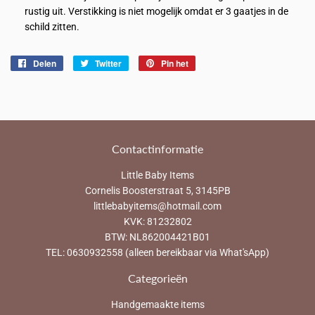
rustig uit. Verstikking is niet mogelijk omdat er 3 gaatjes in de
schild zitten.
Delen
Delen
Twitter
Twitteren
Pin het
Pinnen
op
op
op
Facebook
Twitter
Pinterest
Contactinformatie
Little Baby Items
Cornelis Boosterstraat 5, 3145PB
littlebabyitems@hotmail.com
KVK: 81232802
BTW: NL862004421B01
TEL: 0630932558 (alleen bereikbaar via What'sApp)
Categorieën
Handgemaakte items