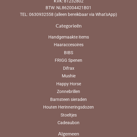
KVK: 81232802
BTW: NL862004421B01
TEL: 0630932558 (alleen bereikbaar via What'sApp)
Categorieën
Handgemaakte items
Haaraccesoires
BIBS
FRIGG Spenen
Difrax
Mushie
Happy Horse
Zonnebrillen
Barnsteen sieraden
Houten Herinneringsdozen
Stoeltjes
Cadeaubon
Algemeen