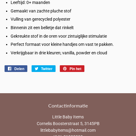
Leeftijd: 0+ maanden
Gemaakt van zachte pluche stof
Vulling van gerecycled polyester
Binnenin zit een belletje dat rinkelt
Gekreukte stof in de oren voor zintuiglijke stimulatie
Perfect formaat voor kleine handjes om vast te pakken.
Verkrijgbaar in drie kleuren; vanilla, powder en cloud
Delen
Delen
Twitter
Twitteren
Pin het
Pinnen
op
op
op
Facebook
Twitter
Pinterest
Contactinformatie
Little Baby Items
Cornelis Boosterstraat 5, 3145PB
littlebabyitems@hotmail.com