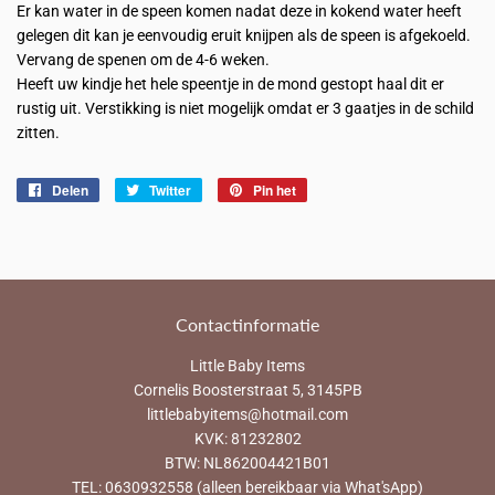
Er kan water in de speen komen nadat deze in kokend water heeft
gelegen dit kan je eenvoudig eruit knijpen als de speen is afgekoeld.
Vervang de spenen om de 4-6 weken.
Heeft uw kindje het hele speentje in de mond gestopt haal dit er
rustig uit. Verstikking is niet mogelijk omdat er 3 gaatjes in de schild
zitten.
Delen
Delen
Twitter
Twitteren
Pin het
Pinnen
op
op
op
Facebook
Twitter
Pinterest
Contactinformatie
Little Baby Items
Cornelis Boosterstraat 5, 3145PB
littlebabyitems@hotmail.com
KVK: 81232802
BTW: NL862004421B01
TEL: 0630932558 (alleen bereikbaar via What'sApp)